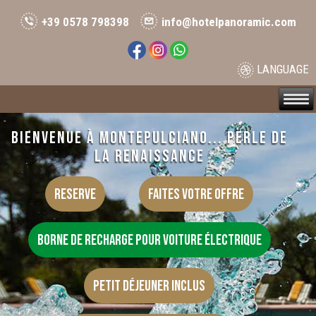
+39 0578 798398
info@hotelpanoramic.com
LANGUAGE
Image 01
BIENVENUE À MONTEPULCIANO... PERLE DE
LA RENAISSANCE
Reserve
Faites votre offre
Borne de recharge pour voiture électrique
Petit déjeuner inclus