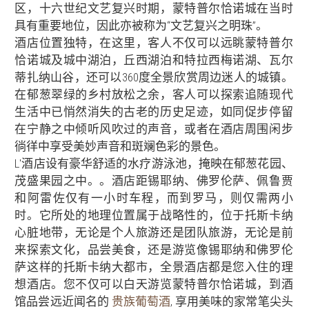
区，十六世纪文艺复兴时期，蒙特普尔恰诺城在当时
具有重要地位，因此亦被称为“文艺复兴之明珠”。
酒店位置独特，在这里，客人不仅可以远眺蒙特普尔
恰诺城及城中湖泊，丘西湖泊和特拉西梅诺湖、瓦尔
蒂扎纳山谷，还可以360度全景欣赏周边迷人的城镇。
在郁葱翠绿的乡村放松之余，客人可以探索追随现代
生活中已悄然消失的古老的历史足迹，如同促步停留
在宁静之中倾听风吹过的声音，或者在酒店周围闲步
徜徉中享受美妙声音和斑斓色彩的景色。
L'酒店设有豪华舒适的水疗游泳池，掩映在郁葱花园、
茂盛果园之中。。酒店距锡耶纳、佛罗伦萨、佩鲁贾
和阿雷佐仅有一小时车程，而到罗马，则仅需两小
时。它所处的地理位置属于战略性的，位于托斯卡纳
心脏地带，无论是个人旅游还是团队旅游，无论是前
来探索文化，品尝美食，还是游览像锡耶纳和佛罗伦
萨这样的托斯卡纳大都市，全景酒店都是您入住的理
想酒店。您不仅可以白天游览蒙特普尔恰诺城，到酒
馆品尝远近闻名的
贵族葡萄酒
, 享用美味的家常笔尖头