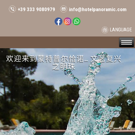
+39 333 9080979
info@hotelpanoramic.com
LANGUAGE
Image 01
Image 02
欢迎来到蒙特普尔恰诺… 文艺复兴
欢迎来到托斯卡纳蒙特普尔恰诺
之明珠