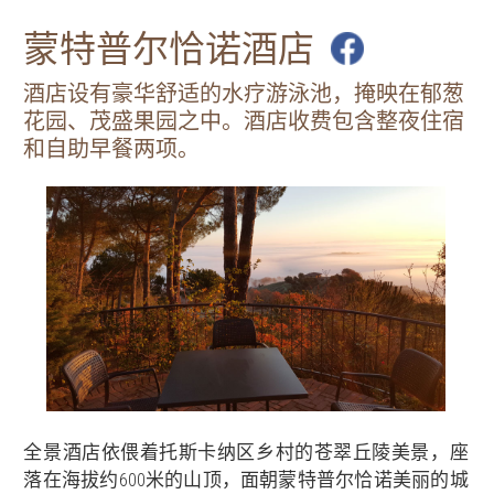
蒙特普尔恰诺酒店
酒店设有豪华舒适的水疗游泳池，掩映在郁葱
花园、茂盛果园之中。酒店收费包含整夜住宿
和自助早餐两项。
全景酒店依偎着托斯卡纳区乡村的苍翠丘陵美景，座
落在海拔约600米的山顶，面朝蒙特普尔恰诺美丽的城