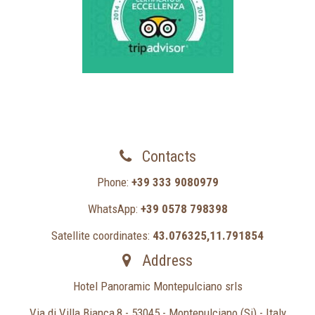
Contacts
Phone:
+39 333 9080979
WhatsApp:
+39 0578 798398
Satellite coordinates:
43.076325,11.791854
Address
Hotel Panoramic Montepulciano srls
Via di Villa Bianca,8 - 53045 - Montepulciano (Si) - Italy